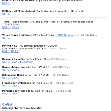
FSKchat v0.99 für Android
- Application which supports PS2x5 mode.
USA 1
IFSKchat v0.79 für Android
- Application which supports PS33x5 mode.
USA 1
TFdxs
- "The Firmware" TNC emulator for TrueTTY.
Freeware with source codes —
200 985 Bytes
USA 1
|
USA 2
Virtual Serial Port Driver XP
für TrueTTY
by
ELTIMA Sofware
—
1 541 847 Bytes
USA 1
Pr4Win
KISS-TNC terminal software by OE8DJK.
Can be used together with TrueTTY —
1 734 420 Bytes
USA 1
|
USA 2
Deutsche
Help-File
für TrueTTY
v1.90 —
33 270 Bytes
USA 1
|
USA 2
|
Österreich
Spanisch Unterlagen
für TrueTTY
v1.97 —
406 345 Bytes
USA 1
|
USA 2
Italienische
Help-File
für TrueTTY
v1.86 —
33 690 Bytes
USA 1
|
USA 2
Französisch Unterlagen
für TrueTTY
v1.70 —
866 420 Bytes
USA 1
|
USA 2
Portugiesisch
Help-File
für TrueTTY
v1.35 —
36 856 Bytes
USA 1
|
USA 2
CwGet
Intelligenter
Morse-Dekoder