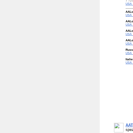
7 72
USA 
AAL
USA 
AALo
USA 
AAL
USA 
AALo
USA 
Russ
USA 
Itali
USA 
AAT
spez