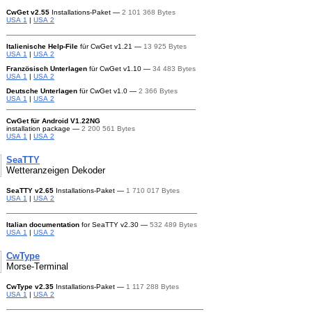
CwGet
v2.55
Installations-Paket —
2 101 368 Bytes
USA 1
|
USA 2
Italienische
Help-File
für CwGet
v1.21 —
13 925 Bytes
USA 1
|
USA 2
Französisch Unterlagen
für CwGet
v1.10 —
34 483 Bytes
USA 1
|
USA 2
Deutsche Unterlagen
für CwGet
v1.0 —
2 366 Bytes
USA 1
|
USA 2
CwGet für Android V1.22NG
installation package —
2 200 561 Bytes
USA 1
|
USA 2
SeaTTY
Wetteranzeigen Dekoder
SeaTTY
v2.65
Installations-Paket —
1 710 017 Bytes
USA 1
|
USA 2
Italian documentation
for SeaTTY
v2.30 —
532 489 Bytes
USA 1
|
USA 2
CwType
Morse-Terminal
CwType
v2.35
Installations-Paket —
1 117 288 Bytes
USA 1
|
USA 2