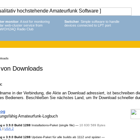
ter monitor
. A tool for monitoring
Switcher
. Simple software to handle
lar web-cluster service from
devices connected to LPT port
W/OH2AQ Radio Club
loads
 von Downloads
e:
name in der Verbindung, die Akte an Download adressiert, ist beschreiben di
es Bedieners. Beschließen Sie nächstes Land, um Ihr Download schneller du
Log
tungsfähig
Amateurfunk-Logbuch
og
v 3.9.0 Build 1288
Installations-Paket
(single file) —
10 630 589 Bytes
1
|
USA 2
og
v 3.9.0 Build 1288
Update-Paket für alle builds ab 1112 und später —