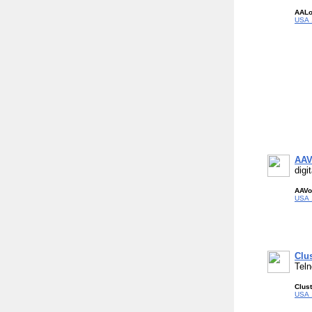
AALo
USA 
AAV
digi
AAVo
USA 
Clu
Teln
Clus
USA 