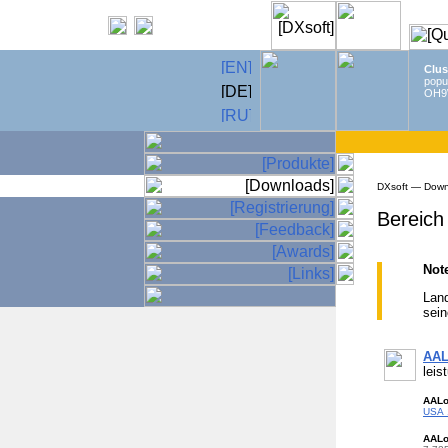
Clus
popu
OH9
DXsoft — Down
Bereich
Not
Land
sein
AA
leis
AAL
USA 
AAL