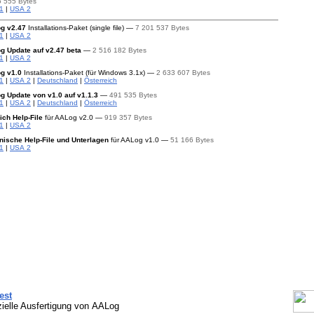
5 555 Bytes
1
|
USA 2
og
v2.47
Installations-Paket
(single file) —
7 201 537 Bytes
1
|
USA 2
g Update
auf v2.47 beta
—
2 516 182 Bytes
1
|
USA 2
og
v1.0
Installations-Paket
(für Windows 3.1x) —
2 633 607 Bytes
1
|
USA 2
|
Deutschland
|
Österreich
g Update
von v1.0
auf v1.1.3
—
491 535 Bytes
1
|
USA 2
|
Deutschland
|
Österreich
ich
Help-File
für AALog v2.0 —
919 357 Bytes
1
|
USA 2
enische
Help-File
und Unterlagen
für AALog v1.0 —
51 166 Bytes
1
|
USA 2
est
ielle Ausfertigung von AALog