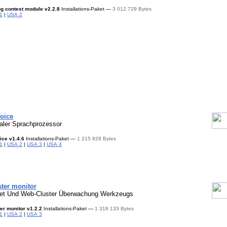
g contest module
v2.2.8
Installations-Paket —
3 012 729 Bytes
1
|
USA 2
oice
taler Sprachprozessor
ice
v1.4.6
Installations-Paket —
1 215 829 Bytes
1
|
USA 2
|
USA 3
|
USA 4
ster monitor
et Und Web-Cluster
Überwachung Werkzeugs
ter monitor
v1.2.2
Installations-Paket —
1 318 133 Bytes
1
|
USA 2
|
USA 3