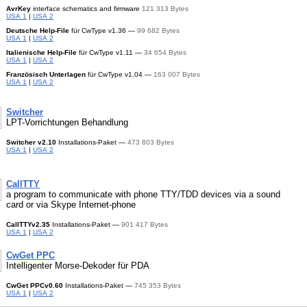
AvrKey
interface schematics and firmware
121 313 Bytes
USA 1
|
USA 2
Deutsche
Help-File
für CwType
v1.36 —
99 682 Bytes
USA 1
|
USA 2
Italienische
Help-File
für CwType
v1.11 —
34 654 Bytes
USA 1
|
USA 2
Französisch Unterlagen
für CwType
v1.04 —
163 007 Bytes
USA 1
|
USA 2
Switcher
LPT-Vorrichtungen
Behandlung
Switcher
v2.10
Installations-Paket —
473 803 Bytes
USA 1
|
USA 2
CallTTY
a program to communicate with phone TTY/TDD devices via a sound
card or via Skype Internet-phone
CallTTY
v2.35
Installations-Paket —
901 417 Bytes
USA 1
|
USA 2
CwGet PPC
Intelligenter
Morse-Dekoder
für PDA
CwGet PPC
v0.60
Installations-Paket —
745 353 Bytes
USA 1
|
USA 2