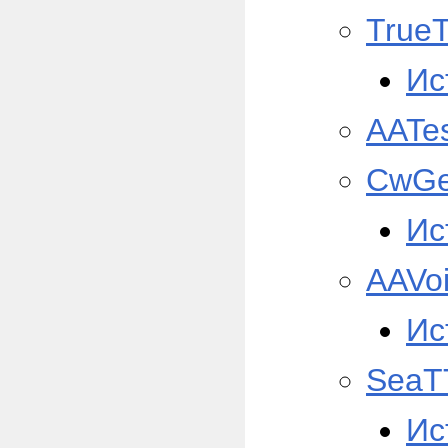
True
Ис
AATe
CwGe
Ис
AAVo
Ис
SeaT
Ис