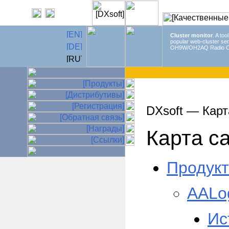
Cluster monitor
. A too
popular web-cluster ser
OH9W/OH2AQ Radio C
DXsoft — Карт
Карта с
Продук
AALo
Ис