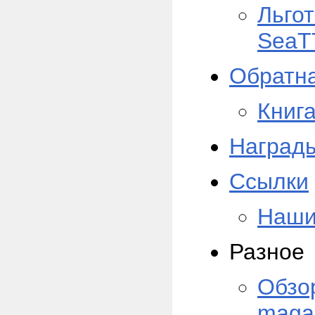
Льгот
SeaT
Обратна
Книг
Наград
Ссылки
Наши
Разное
Обзор
maga