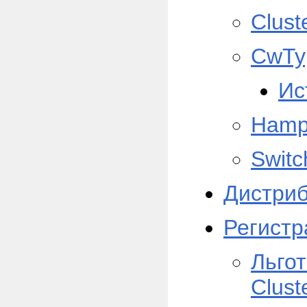
Clust
CwTy
Ис
Hamp
Switc
Дистри
Регистр
Льгот
Clust